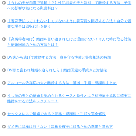
【うちの夫が痴漢で逮捕！？】性犯罪者の夫と決別して離婚する方法！子供
への影響や気になる慰謝料は？
【養育費払ってくれない】モメないように養育費を回収する方法！自分で困
難な場合は回収代行を使う
【高所得者向け】離婚を言い渡されたけど理由がない！そんな時に取る対策
と離婚回避のための方法とは？
DV夫から逃げて離婚する方法｜身を守る準備と警察相談の時期
DV妻と言われ離婚を迫られたら｜離婚回避の手続きと対処法
アルコール依存症の夫と離婚する方法｜証拠・手順・慰謝料まとめ
うつ病の夫との離婚を認められるケースと条件とは？精神病を原因に確実に
離婚をする方法をレクチャー！
セックスレスで離婚できる？証拠・慰謝料・手順を完全解説
ダメ夫に親権は渡さない！親権を確実に取るための準備と進め方