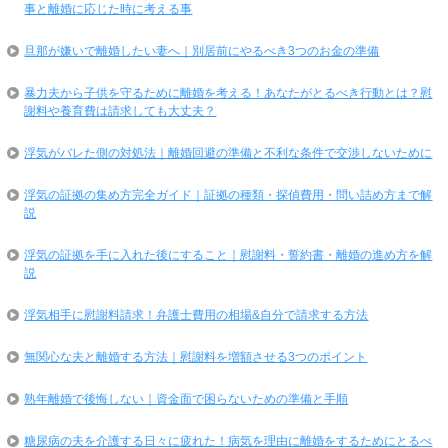
事と離婚に応じた時に考える事
旦那が嫌いで離婚したい妻へ｜別居前にやるべき3つのお金の準備
暴力夫から子供を守るために離婚を考える！あなたがとるべき行動とは？慰
謝料や養育費は請求しても大丈夫？
浮気がバレた側の対処法｜離婚回避の準備と不利な条件で交渉しないために
浮気の証拠の集め方完全ガイド｜証拠の種類・探偵費用・問い詰め方まで解
説
浮気の証拠を手に入れた後にすること｜慰謝料・誓約書・離婚の進め方を解
説
浮気相手に慰謝料請求！弁護士費用の相場&自分で請求する方法
無関心な夫と離婚する方法｜慰謝料を増額させる3つのポイント
熟年離婚で後悔しない｜資金面で困らないための準備と手順
糖尿病の夫を介護する日々に疲れた！病気を理由に離婚をするためにとるべ