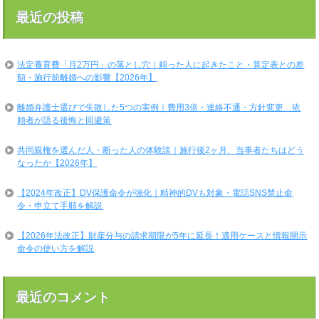
最近の投稿
法定養育費「月2万円」の落とし穴｜頼った人に起きたこと・算定表との差
額・施行前離婚への影響【2026年】
離婚弁護士選びで失敗した5つの実例｜費用3倍・連絡不通・方針変更…依
頼者が語る後悔と回避策
共同親権を選んだ人・断った人の体験談｜施行後2ヶ月、当事者たちはどう
なったか【2026年】
【2024年改正】DV保護命令が強化｜精神的DVも対象・電話SNS禁止命
令・申立て手順を解説
【2026年法改正】財産分与の請求期限が5年に延長！適用ケースと情報開示
命令の使い方を解説
最近のコメント