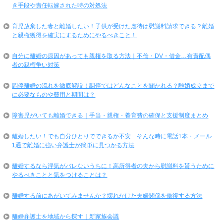
き手段や責任転嫁された時の対処法
育児放棄した妻と離婚したい！子供が受けた虐待は慰謝料請求できる？離婚
と親権獲得を確実にするためにやるべきこと！
自分に離婚の原因があっても親権を取る方法｜不倫・DV・借金…有責配偶
者の親権争い対策
調停離婚の流れを徹底解説！調停ではどんなことを聞かれる？離婚成立まで
に必要なものや費用と期間は？
障害児がいても離婚できる｜手当・親権・養育費の確保と支援制度まとめ
離婚したい！でも自分ひとりでできるか不安…そんな時に電話1本・メール
1通で離婚に強い弁護士が簡単に見つかる方法
離婚するなら浮気がバレないうちに！高所得者の夫から慰謝料を貰うために
やるべきことと気をつけることは？
離婚する前にあがいてみませんか？壊れかけた夫婦関係を修復する方法
離婚弁護士を地域から探す｜新家族会議