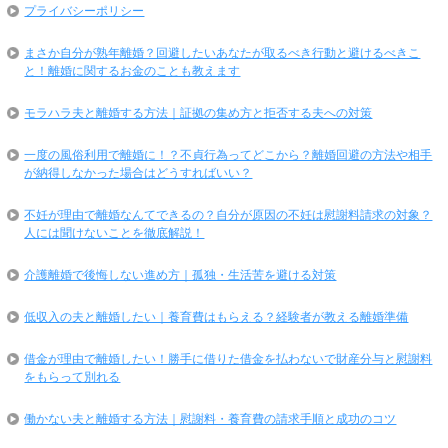
プライバシーポリシー
まさか自分が熟年離婚？回避したいあなたが取るべき行動と避けるべきこ
と！離婚に関するお金のことも教えます
モラハラ夫と離婚する方法｜証拠の集め方と拒否する夫への対策
一度の風俗利用で離婚に！？不貞行為ってどこから？離婚回避の方法や相手
が納得しなかった場合はどうすればいい？
不妊が理由で離婚なんてできるの？自分が原因の不妊は慰謝料請求の対象？
人には聞けないことを徹底解説！
介護離婚で後悔しない進め方｜孤独・生活苦を避ける対策
低収入の夫と離婚したい｜養育費はもらえる？経験者が教える離婚準備
借金が理由で離婚したい！勝手に借りた借金を払わないで財産分与と慰謝料
をもらって別れる
働かない夫と離婚する方法｜慰謝料・養育費の請求手順と成功のコツ