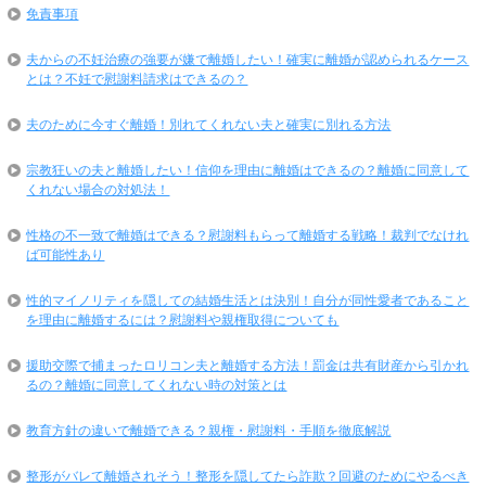
免責事項
夫からの不妊治療の強要が嫌で離婚したい！確実に離婚が認められるケース
とは？不妊で慰謝料請求はできるの？
夫のために今すぐ離婚！別れてくれない夫と確実に別れる方法
宗教狂いの夫と離婚したい！信仰を理由に離婚はできるの？離婚に同意して
くれない場合の対処法！
性格の不一致で離婚はできる？慰謝料もらって離婚する戦略！裁判でなけれ
ば可能性あり
性的マイノリティを隠しての結婚生活とは決別！自分が同性愛者であること
を理由に離婚するには？慰謝料や親権取得についても
援助交際で捕まったロリコン夫と離婚する方法！罰金は共有財産から引かれ
るの？離婚に同意してくれない時の対策とは
教育方針の違いで離婚できる？親権・慰謝料・手順を徹底解説
整形がバレて離婚されそう！整形を隠してたら詐欺？回避のためにやるべき