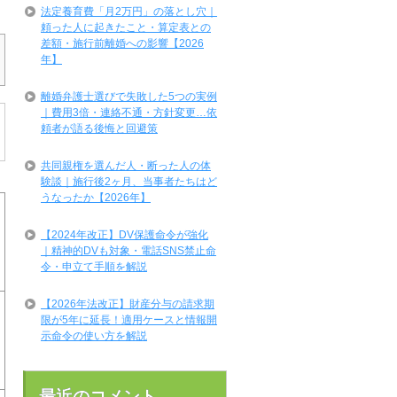
法定養育費「月2万円」の落とし穴｜
頼った人に起きたこと・算定表との
差額・施行前離婚への影響【2026
年】
離婚弁護士選びで失敗した5つの実例
｜費用3倍・連絡不通・方針変更…依
頼者が語る後悔と回避策
共同親権を選んだ人・断った人の体
験談｜施行後2ヶ月、当事者たちはど
うなったか【2026年】
【2024年改正】DV保護命令が強化
｜精神的DVも対象・電話SNS禁止命
令・申立て手順を解説
【2026年法改正】財産分与の請求期
限が5年に延長！適用ケースと情報開
示命令の使い方を解説
最近のコメント