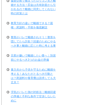
援助交際で捕まったロリコン夫と離
婚する方法！罰金は共有財産から引
かれるの？離婚に同意してくれない
時の対策とは
教育方針の違いで離婚できる？親
権・慰謝料・手順を徹底解説
整形がバレて離婚されそう！整形を
隠してたら詐欺？回避のためにやる
べき事と離婚に応じた時に考える事
旦那が嫌いで離婚したい妻へ｜別居
前にやるべき3つのお金の準備
暴力夫から子供を守るために離婚を
考える！あなたがとるべき行動と
は？慰謝料や養育費は請求しても大
丈夫？
浮気がバレた側の対処法｜離婚回避
の準備と不利な条件で交渉しないた
めに