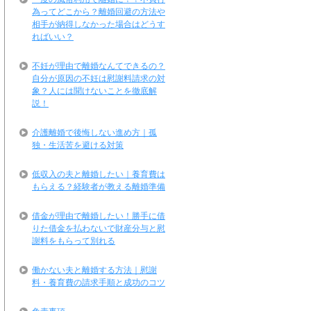
為ってどこから？離婚回避の方法や
相手が納得しなかった場合はどうす
ればいい？
不妊が理由で離婚なんてできるの？
自分が原因の不妊は慰謝料請求の対
象？人には聞けないことを徹底解
説！
介護離婚で後悔しない進め方｜孤
独・生活苦を避ける対策
低収入の夫と離婚したい｜養育費は
もらえる？経験者が教える離婚準備
借金が理由で離婚したい！勝手に借
りた借金を払わないで財産分与と慰
謝料をもらって別れる
働かない夫と離婚する方法｜慰謝
料・養育費の請求手順と成功のコツ