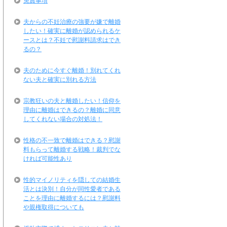
免責事項
夫からの不妊治療の強要が嫌で離婚
したい！確実に離婚が認められるケ
ースとは？不妊で慰謝料請求はでき
るの？
夫のために今すぐ離婚！別れてくれ
ない夫と確実に別れる方法
宗教狂いの夫と離婚したい！信仰を
理由に離婚はできるの？離婚に同意
してくれない場合の対処法！
性格の不一致で離婚はできる？慰謝
料もらって離婚する戦略！裁判でな
ければ可能性あり
性的マイノリティを隠しての結婚生
活とは決別！自分が同性愛者である
ことを理由に離婚するには？慰謝料
や親権取得についても