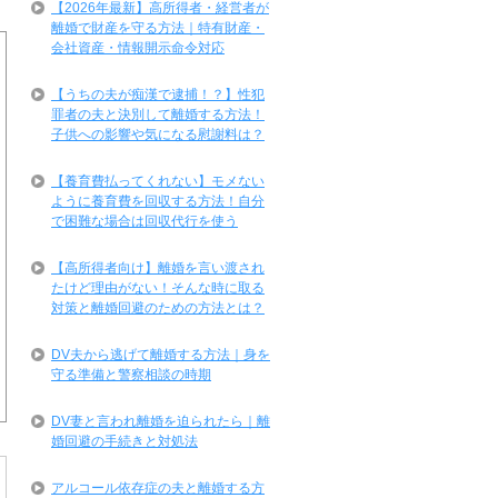
【2026年最新】高所得者・経営者が
離婚で財産を守る方法｜特有財産・
会社資産・情報開示命令対応
【うちの夫が痴漢で逮捕！？】性犯
罪者の夫と決別して離婚する方法！
子供への影響や気になる慰謝料は？
【養育費払ってくれない】モメない
ように養育費を回収する方法！自分
で困難な場合は回収代行を使う
【高所得者向け】離婚を言い渡され
たけど理由がない！そんな時に取る
対策と離婚回避のための方法とは？
DV夫から逃げて離婚する方法｜身を
守る準備と警察相談の時期
DV妻と言われ離婚を迫られたら｜離
婚回避の手続きと対処法
アルコール依存症の夫と離婚する方