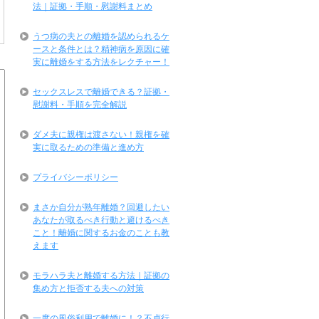
法｜証拠・手順・慰謝料まとめ
うつ病の夫との離婚を認められるケ
ースと条件とは？精神病を原因に確
実に離婚をする方法をレクチャー！
セックスレスで離婚できる？証拠・
慰謝料・手順を完全解説
ダメ夫に親権は渡さない！親権を確
実に取るための準備と進め方
プライバシーポリシー
まさか自分が熟年離婚？回避したい
あなたが取るべき行動と避けるべき
こと！離婚に関するお金のことも教
えます
モラハラ夫と離婚する方法｜証拠の
集め方と拒否する夫への対策
一度の風俗利用で離婚に！？不貞行