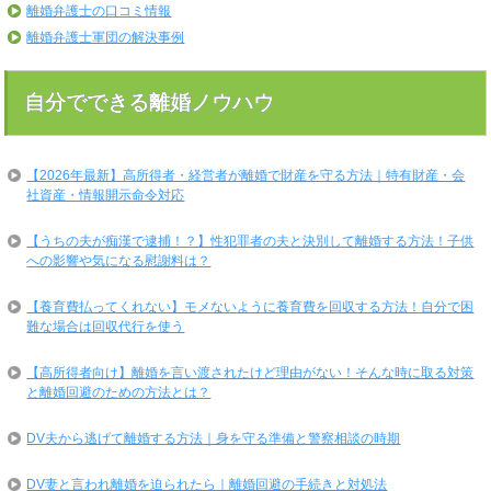
離婚弁護士の口コミ情報
離婚弁護士軍団の解決事例
自分でできる離婚ノウハウ
【2026年最新】高所得者・経営者が離婚で財産を守る方法｜特有財産・会
社資産・情報開示命令対応
【うちの夫が痴漢で逮捕！？】性犯罪者の夫と決別して離婚する方法！子供
への影響や気になる慰謝料は？
【養育費払ってくれない】モメないように養育費を回収する方法！自分で困
難な場合は回収代行を使う
【高所得者向け】離婚を言い渡されたけど理由がない！そんな時に取る対策
と離婚回避のための方法とは？
DV夫から逃げて離婚する方法｜身を守る準備と警察相談の時期
DV妻と言われ離婚を迫られたら｜離婚回避の手続きと対処法