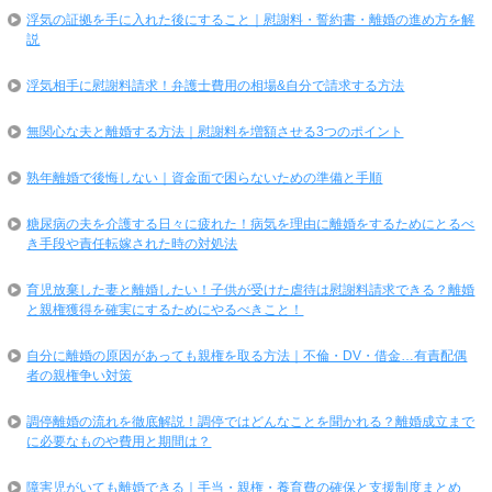
浮気の証拠を手に入れた後にすること｜慰謝料・誓約書・離婚の進め方を解
説
浮気相手に慰謝料請求！弁護士費用の相場&自分で請求する方法
無関心な夫と離婚する方法｜慰謝料を増額させる3つのポイント
熟年離婚で後悔しない｜資金面で困らないための準備と手順
糖尿病の夫を介護する日々に疲れた！病気を理由に離婚をするためにとるべ
き手段や責任転嫁された時の対処法
育児放棄した妻と離婚したい！子供が受けた虐待は慰謝料請求できる？離婚
と親権獲得を確実にするためにやるべきこと！
自分に離婚の原因があっても親権を取る方法｜不倫・DV・借金…有責配偶
者の親権争い対策
調停離婚の流れを徹底解説！調停ではどんなことを聞かれる？離婚成立まで
に必要なものや費用と期間は？
障害児がいても離婚できる｜手当・親権・養育費の確保と支援制度まとめ