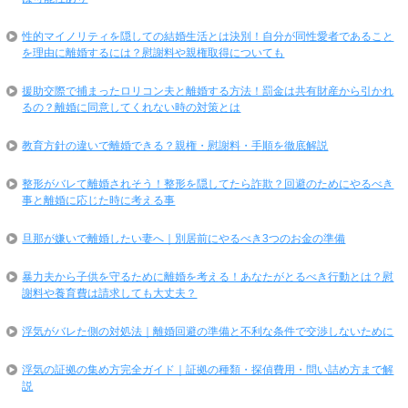
性的マイノリティを隠しての結婚生活とは決別！自分が同性愛者であること
を理由に離婚するには？慰謝料や親権取得についても
援助交際で捕まったロリコン夫と離婚する方法！罰金は共有財産から引かれ
るの？離婚に同意してくれない時の対策とは
教育方針の違いで離婚できる？親権・慰謝料・手順を徹底解説
整形がバレて離婚されそう！整形を隠してたら詐欺？回避のためにやるべき
事と離婚に応じた時に考える事
旦那が嫌いで離婚したい妻へ｜別居前にやるべき3つのお金の準備
暴力夫から子供を守るために離婚を考える！あなたがとるべき行動とは？慰
謝料や養育費は請求しても大丈夫？
浮気がバレた側の対処法｜離婚回避の準備と不利な条件で交渉しないために
浮気の証拠の集め方完全ガイド｜証拠の種類・探偵費用・問い詰め方まで解
説