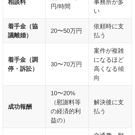
相談料
事務所が多
円/時間
い
着手金（協
依頼時に支
20〜50万円
議離婚）
払う
案件が複雑
着手金（調
になるほど
30〜70万円
停・訴訟）
高くなる傾
向
10〜20%
（慰謝料等
解決後に支
成功報酬
の経済的利
払う
益の）