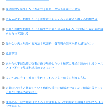
介護離婚で後悔しない進め方｜孤独・生活苦を避ける対策
低収入の夫と離婚したい｜養育費はもらえる？経験者が教える離婚準備
借金が理由で離婚したい！勝手に借りた借金を払わないで財産分与と慰謝料
をもらって別れる
働かない夫と離婚する方法｜慰謝料・養育費の請求手順と成功のコツ
免責事項
夫からの不妊治療の強要が嫌で離婚したい！確実に離婚が認められるケース
とは？不妊で慰謝料請求はできるの？
夫のために今すぐ離婚！別れてくれない夫と確実に別れる方法
宗教狂いの夫と離婚したい！信仰を理由に離婚はできるの？離婚に同意して
くれない場合の対処法！
性格の不一致で離婚はできる？慰謝料もらって離婚する戦略！裁判でなけれ
ば可能性あり