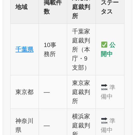
掲載件
ステー
地域
庭裁判
数
タス
所
千葉家
庭裁判
10事
公
千葉県
所（本
務所
開中
庁・9
支部）
東京家
準
東京都
—
庭裁判
備中
所
横浜家
神奈川
準
—
庭裁判
県
備中
所