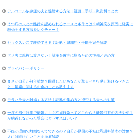
アルコール依存症の夫と離婚する方法｜証拠・手順・慰謝料まとめ
うつ病の夫との離婚を認められるケースと条件とは？精神病を原因に確実に
離婚をする方法をレクチャー！
セックスレスで離婚できる？証拠・慰謝料・手順を完全解説
ダメ夫に親権は渡さない！親権を確実に取るための準備と進め方
プライバシーポリシー
まさか自分が熟年離婚？回避したいあなたが取るべき行動と避けるべきこ
と！離婚に関するお金のことも教えます
モラハラ夫と離婚する方法｜証拠の集め方と拒否する夫への対策
一度の風俗利用で離婚に！？不貞行為ってどこから？離婚回避の方法や相手
が納得しなかった場合はどうすればいい？
不妊が理由で離婚なんてできるの？自分が原因の不妊は慰謝料請求の対象？
人には聞けないことを徹底解説！