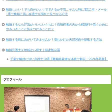
離婚したい！でも自分ひとりでできるか不安…そんな時に電話1本・メール
1通で離婚に強い弁護士が簡単に見つかる方法
離婚するなら浮気がバレないうちに！高所得者の夫から慰謝料を貰うために
やるべきことと気をつけることは？
離婚する前にあがいてみませんか？壊れかけた夫婦関係を修復する方法
離婚弁護士を地域から探す｜新家族会議
千葉で離婚に強い弁護士10選【離婚経験者が本音で解説・2026年最新】
プロフィール