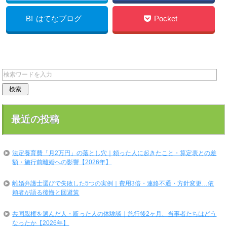
B!
はてなブログ
Pocket
LINE
最近の投稿
法定養育費「月2万円」の落とし穴｜頼った人に起きたこと・算定表との差
額・施行前離婚への影響【2026年】
離婚弁護士選びで失敗した5つの実例｜費用3倍・連絡不通・方針変更…依
頼者が語る後悔と回避策
共同親権を選んだ人・断った人の体験談｜施行後2ヶ月、当事者たちはどう
なったか【2026年】