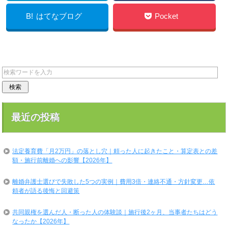
B!
はてなブログ
Pocket
LINE
最近の投稿
法定養育費「月2万円」の落とし穴｜頼った人に起きたこと・算定表との差
額・施行前離婚への影響【2026年】
離婚弁護士選びで失敗した5つの実例｜費用3倍・連絡不通・方針変更…依
頼者が語る後悔と回避策
共同親権を選んだ人・断った人の体験談｜施行後2ヶ月、当事者たちはどう
なったか【2026年】