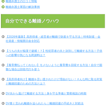
離婚弁護士の口コミ情報
離婚弁護士軍団の解決事例
自分でできる離婚ノウハウ
【2026年最新】高所得者・経営者が離婚で財産を守る方法｜特有財産・会
社資産・情報開示命令対応
【うちの夫が痴漢で逮捕！？】性犯罪者の夫と決別して離婚する方法！子供
への影響や気になる慰謝料は？
【養育費払ってくれない】モメないように養育費を回収する方法！自分で困
難な場合は回収代行を使う
【高所得者向け】離婚を言い渡されたけど理由がない！そんな時に取る対策
と離婚回避のための方法とは？
DV夫から逃げて離婚する方法｜身を守る準備と警察相談の時期
DV妻と言われ離婚を迫られたら｜離婚回避の手続きと対処法