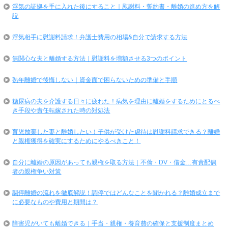
浮気の証拠を手に入れた後にすること｜慰謝料・誓約書・離婚の進め方を解
説
浮気相手に慰謝料請求！弁護士費用の相場&自分で請求する方法
無関心な夫と離婚する方法｜慰謝料を増額させる3つのポイント
熟年離婚で後悔しない｜資金面で困らないための準備と手順
糖尿病の夫を介護する日々に疲れた！病気を理由に離婚をするためにとるべ
き手段や責任転嫁された時の対処法
育児放棄した妻と離婚したい！子供が受けた虐待は慰謝料請求できる？離婚
と親権獲得を確実にするためにやるべきこと！
自分に離婚の原因があっても親権を取る方法｜不倫・DV・借金…有責配偶
者の親権争い対策
調停離婚の流れを徹底解説！調停ではどんなことを聞かれる？離婚成立まで
に必要なものや費用と期間は？
障害児がいても離婚できる｜手当・親権・養育費の確保と支援制度まとめ