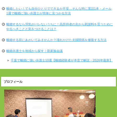
離婚したい！でも自分ひとりでできるか不安…そんな時に電話1本・メール
1通で離婚に強い弁護士が簡単に見つかる方法
離婚するなら浮気がバレないうちに！高所得者の夫から慰謝料を貰うために
やるべきことと気をつけることは？
離婚する前にあがいてみませんか？壊れかけた夫婦関係を修復する方法
離婚弁護士を地域から探す｜新家族会議
千葉で離婚に強い弁護士10選【離婚経験者が本音で解説・2026年最新】
プロフィール