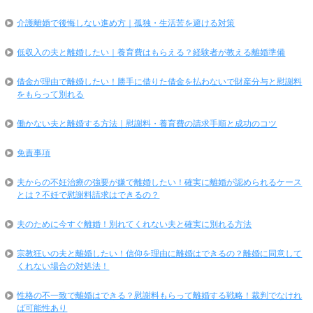
介護離婚で後悔しない進め方｜孤独・生活苦を避ける対策
低収入の夫と離婚したい｜養育費はもらえる？経験者が教える離婚準備
借金が理由で離婚したい！勝手に借りた借金を払わないで財産分与と慰謝料
をもらって別れる
働かない夫と離婚する方法｜慰謝料・養育費の請求手順と成功のコツ
免責事項
夫からの不妊治療の強要が嫌で離婚したい！確実に離婚が認められるケース
とは？不妊で慰謝料請求はできるの？
夫のために今すぐ離婚！別れてくれない夫と確実に別れる方法
宗教狂いの夫と離婚したい！信仰を理由に離婚はできるの？離婚に同意して
くれない場合の対処法！
性格の不一致で離婚はできる？慰謝料もらって離婚する戦略！裁判でなけれ
ば可能性あり