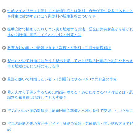
性的マイノリティを隠しての結婚生活とは決別！自分が同性愛者であること
を理由に離婚するには？慰謝料や親権取得についても
援助交際で捕まったロリコン夫と離婚する方法！罰金は共有財産から引かれ
るの？離婚に同意してくれない時の対策とは
教育方針の違いで離婚できる？親権・慰謝料・手順を徹底解説
整形がバレて離婚されそう！整形を隠してたら詐欺？回避のためにやるべき
事と離婚に応じた時に考える事
旦那が嫌いで離婚したい妻へ｜別居前にやるべき3つのお金の準備
暴力夫から子供を守るために離婚を考える！あなたがとるべき行動とは？慰
謝料や養育費は請求しても大丈夫？
浮気がバレた側の対処法｜離婚回避の準備と不利な条件で交渉しないために
浮気の証拠の集め方完全ガイド｜証拠の種類・探偵費用・問い詰め方まで解
説