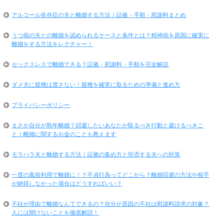
アルコール依存症の夫と離婚する方法｜証拠・手順・慰謝料まとめ
うつ病の夫との離婚を認められるケースと条件とは？精神病を原因に確実に
離婚をする方法をレクチャー！
セックスレスで離婚できる？証拠・慰謝料・手順を完全解説
ダメ夫に親権は渡さない！親権を確実に取るための準備と進め方
プライバシーポリシー
まさか自分が熟年離婚？回避したいあなたが取るべき行動と避けるべきこ
と！離婚に関するお金のことも教えます
モラハラ夫と離婚する方法｜証拠の集め方と拒否する夫への対策
一度の風俗利用で離婚に！？不貞行為ってどこから？離婚回避の方法や相手
が納得しなかった場合はどうすればいい？
不妊が理由で離婚なんてできるの？自分が原因の不妊は慰謝料請求の対象？
人には聞けないことを徹底解説！