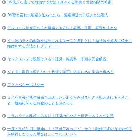
DV夫から逃げて離婚する方法｜身を守る準備と警察相談の時期
DV妻と言われ離婚を迫られたら｜離婚回避の手続きと対処法
アルコール依存症の夫と離婚する方法｜証拠・手順・慰謝料まとめ
うつ病の夫との離婚を認められるケースと条件とは？精神病を原因に確実に
離婚をする方法をレクチャー！
セックスレスで離婚できる？証拠・慰謝料・手順を完全解説
ダメ夫に親権は渡さない！親権を確実に取るための準備と進め方
プライバシーポリシー
まさか自分が熟年離婚？回避したいあなたが取るべき行動と避けるべきこ
と！離婚に関するお金のことも教えます
モラハラ夫と離婚する方法｜証拠の集め方と拒否する夫への対策
一度の風俗利用で離婚に！？不貞行為ってどこから？離婚回避の方法や相手
が納得しなかった場合はどうすればいい？