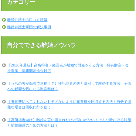
カテゴリー
離婚弁護士の口コミ情報
離婚弁護士軍団の解決事例
自分でできる離婚ノウハウ
【2026年最新】高所得者・経営者が離婚で財産を守る方法｜特有財産・会
社資産・情報開示命令対応
【うちの夫が痴漢で逮捕！？】性犯罪者の夫と決別して離婚する方法！子供
への影響や気になる慰謝料は？
【養育費払ってくれない】モメないように養育費を回収する方法！自分で困
難な場合は回収代行を使う
【高所得者向け】離婚を言い渡されたけど理由がない！そんな時に取る対策
と離婚回避のための方法とは？