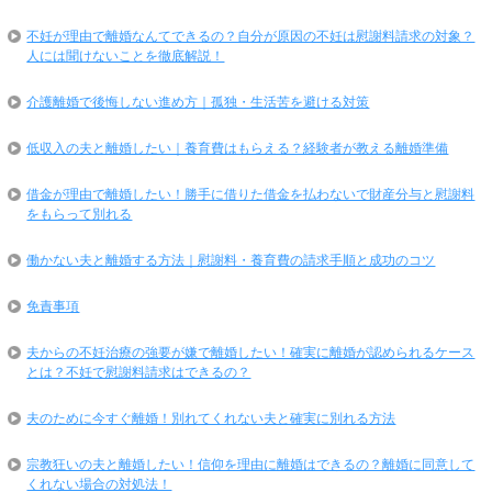
不妊が理由で離婚なんてできるの？自分が原因の不妊は慰謝料請求の対象？
人には聞けないことを徹底解説！
介護離婚で後悔しない進め方｜孤独・生活苦を避ける対策
低収入の夫と離婚したい｜養育費はもらえる？経験者が教える離婚準備
借金が理由で離婚したい！勝手に借りた借金を払わないで財産分与と慰謝料
をもらって別れる
働かない夫と離婚する方法｜慰謝料・養育費の請求手順と成功のコツ
免責事項
夫からの不妊治療の強要が嫌で離婚したい！確実に離婚が認められるケース
とは？不妊で慰謝料請求はできるの？
夫のために今すぐ離婚！別れてくれない夫と確実に別れる方法
宗教狂いの夫と離婚したい！信仰を理由に離婚はできるの？離婚に同意して
くれない場合の対処法！