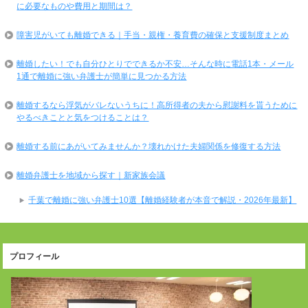
に必要なものや費用と期間は？
障害児がいても離婚できる｜手当・親権・養育費の確保と支援制度まとめ
離婚したい！でも自分ひとりでできるか不安…そんな時に電話1本・メール
1通で離婚に強い弁護士が簡単に見つかる方法
離婚するなら浮気がバレないうちに！高所得者の夫から慰謝料を貰うために
やるべきことと気をつけることは？
離婚する前にあがいてみませんか？壊れかけた夫婦関係を修復する方法
離婚弁護士を地域から探す｜新家族会議
千葉で離婚に強い弁護士10選【離婚経験者が本音で解説・2026年最新】
プロフィール