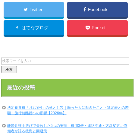
Twitter
Facebook
B!
はてなブログ
Pocket
LINE
最近の投稿
法定養育費「月2万円」の落とし穴｜頼った人に起きたこと・算定表との差
額・施行前離婚への影響【2026年】
離婚弁護士選びで失敗した5つの実例｜費用3倍・連絡不通・方針変更…依
頼者が語る後悔と回避策