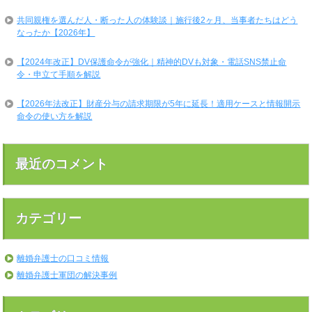
共同親権を選んだ人・断った人の体験談｜施行後2ヶ月、当事者たちはどう
なったか【2026年】
【2024年改正】DV保護命令が強化｜精神的DVも対象・電話SNS禁止命
令・申立て手順を解説
【2026年法改正】財産分与の請求期限が5年に延長！適用ケースと情報開示
命令の使い方を解説
最近のコメント
カテゴリー
離婚弁護士の口コミ情報
離婚弁護士軍団の解決事例