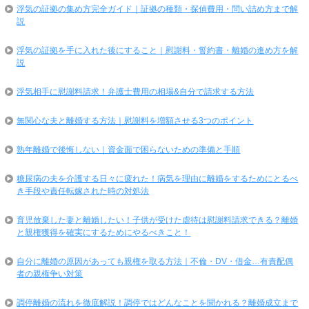
浮気の証拠の集め方完全ガイド｜証拠の種類・探偵費用・問い詰め方まで解
説
浮気の証拠を手に入れた後にすること｜慰謝料・誓約書・離婚の進め方を解
説
浮気相手に慰謝料請求！弁護士費用の相場&自分で請求する方法
無関心な夫と離婚する方法｜慰謝料を増額させる3つのポイント
熟年離婚で後悔しない｜資金面で困らないための準備と手順
糖尿病の夫を介護する日々に疲れた！病気を理由に離婚をするためにとるべ
き手段や責任転嫁された時の対処法
育児放棄した妻と離婚したい！子供が受けた虐待は慰謝料請求できる？離婚
と親権獲得を確実にするためにやるべきこと！
自分に離婚の原因があっても親権を取る方法｜不倫・DV・借金…有責配偶
者の親権争い対策
調停離婚の流れを徹底解説！調停ではどんなことを聞かれる？離婚成立まで