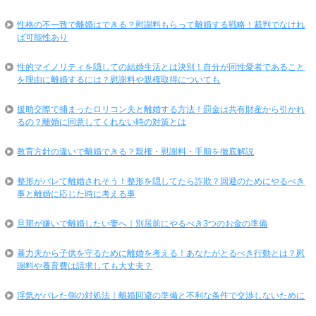
性格の不一致で離婚はできる？慰謝料もらって離婚する戦略！裁判でなけれ
ば可能性あり
性的マイノリティを隠しての結婚生活とは決別！自分が同性愛者であること
を理由に離婚するには？慰謝料や親権取得についても
援助交際で捕まったロリコン夫と離婚する方法！罰金は共有財産から引かれ
るの？離婚に同意してくれない時の対策とは
教育方針の違いで離婚できる？親権・慰謝料・手順を徹底解説
整形がバレて離婚されそう！整形を隠してたら詐欺？回避のためにやるべき
事と離婚に応じた時に考える事
旦那が嫌いで離婚したい妻へ｜別居前にやるべき3つのお金の準備
暴力夫から子供を守るために離婚を考える！あなたがとるべき行動とは？慰
謝料や養育費は請求しても大丈夫？
浮気がバレた側の対処法｜離婚回避の準備と不利な条件で交渉しないために